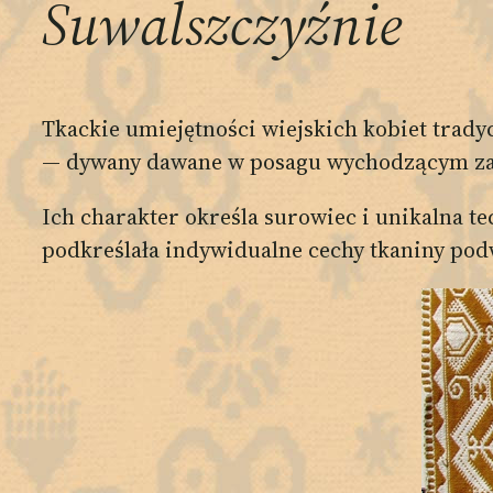
Suwalszczyźnie
Tkackie umiejętności wiejskich kobiet trady
— dywany dawane w posagu wychodzącym za m
Ich charakter określa surowiec i unikalna t
podkreślała indywidualne cechy tkaniny podw