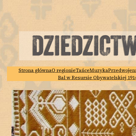
Przejdź
do
treści
Strona główna
O regionie
Tańce
Muzyka
Przedwojen
Bal w Resursie Obywatelskiej 1914