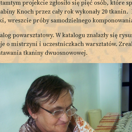
tamtym projekcie zgłosiło się pięć osób, które s
abiny Knoch przez cały rok wykonały 20 tkanin. 
wki, wreszcie próby samodzielnego komponowani
log powarsztatowy. W katalogu znalazły się rysu
je o mistrzyni i uczestniczkach warsztatów. Zre
stawania tkaniny dwuosnowowej.