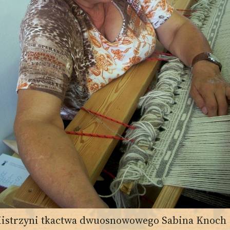
istrzyni tkactwa dwuosnowowego Sabina Knoch