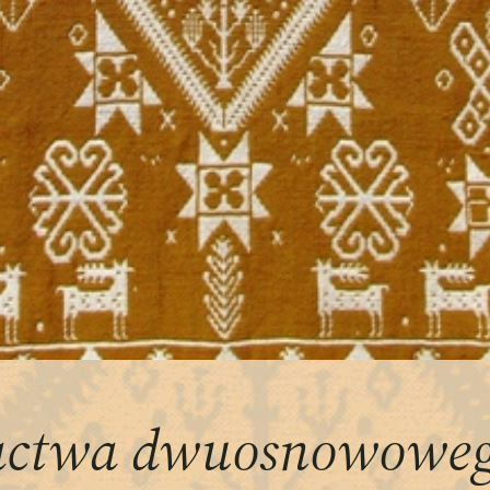
kactwa dwuosnowowe