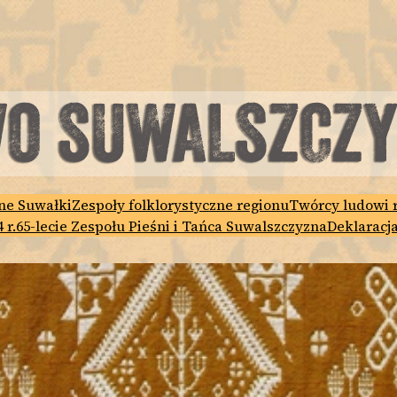
ne Suwałki
Zespoły folklorystyczne regionu
Twórcy ludowi 
 r.
65-lecie Zespołu Pieśni i Tańca Suwalszczyzna
Deklaracj