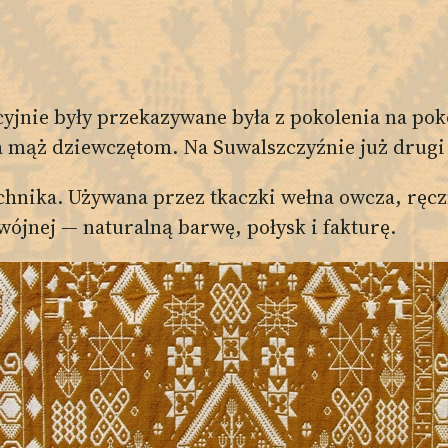
cyjnie były przekazywane była z pokolenia na pok
ąż dziewczętom. Na Suwalszczyźnie już drugi r
echnika. Używana przez tkaczki wełna owcza, ręc
ójnej — naturalną barwę, połysk i fakturę.